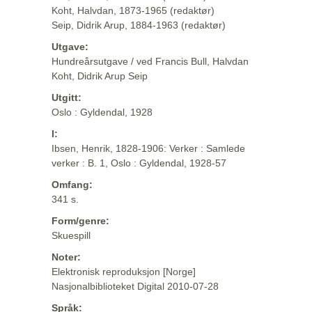
Koht, Halvdan, 1873-1965 (redaktør)
Seip, Didrik Arup, 1884-1963 (redaktør)
Utgave:
Hundreårsutgave / ved Francis Bull, Halvdan
Koht, Didrik Arup Seip
Utgitt:
Oslo : Gyldendal, 1928
I:
Ibsen, Henrik, 1828-1906: Verker : Samlede
verker : B. 1, Oslo : Gyldendal, 1928-57
Omfang:
341 s.
Form/genre:
Skuespill
Noter:
Elektronisk reproduksjon [Norge]
Nasjonalbiblioteket Digital 2010-07-28
Språk: