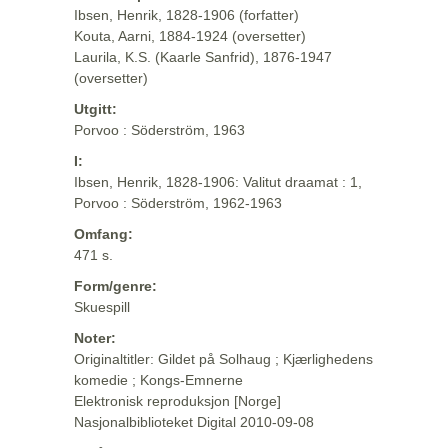
Ibsen, Henrik, 1828-1906 (forfatter)
Kouta, Aarni, 1884-1924 (oversetter)
Laurila, K.S. (Kaarle Sanfrid), 1876-1947
(oversetter)
Utgitt:
Porvoo : Söderström, 1963
I:
Ibsen, Henrik, 1828-1906: Valitut draamat : 1,
Porvoo : Söderström, 1962-1963
Omfang:
471 s.
Form/genre:
Skuespill
Noter:
Originaltitler: Gildet på Solhaug ; Kjærlighedens
komedie ; Kongs-Emnerne
Elektronisk reproduksjon [Norge]
Nasjonalbiblioteket Digital 2010-09-08