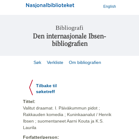
English
Bibliografi
Den internasjonale Ibsen-
bibliografien
Søk
Verkliste
Om bibliografien
Tilbake til
søketreff
Tittel:
Valitut draamat. I. Päiväkummun pidot ;
Rakkauden komedia ; Kuninkaanalut / Henrik
Ibsen ; suomentaneet Aarni Kouta ja K.S.
Laurila
Forfatter/person: