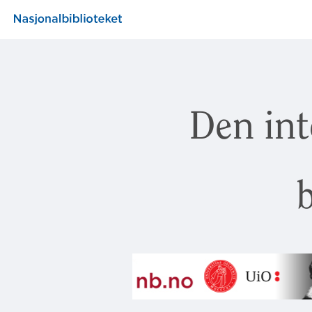
Den int
b