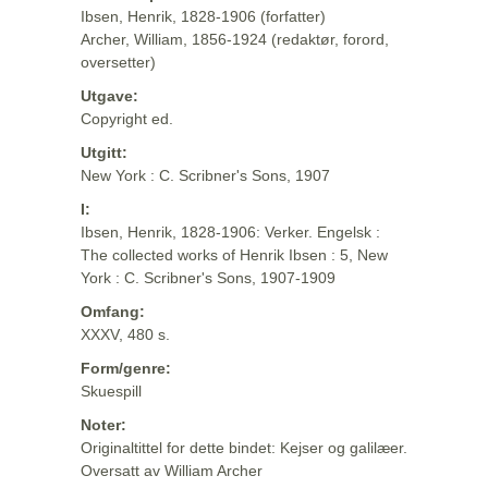
Ibsen, Henrik, 1828-1906 (forfatter)
Archer, William, 1856-1924 (redaktør, forord,
oversetter)
Utgave:
Copyright ed.
Utgitt:
New York : C. Scribner's Sons, 1907
I:
Ibsen, Henrik, 1828-1906: Verker. Engelsk :
The collected works of Henrik Ibsen : 5, New
York : C. Scribner's Sons, 1907-1909
Omfang:
XXXV, 480 s.
Form/genre:
Skuespill
Noter:
Originaltittel for dette bindet: Kejser og galilæer.
Oversatt av William Archer