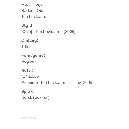
Mærli, Terje
Radoor, Oda
Torshovteatret
Utgitt:
[Oslo] : Torshovteatret, [2006]
Omfang:
185 s.
Form/genre:
Regibok
Noter:
"17.10.06"
Premiere: Torshovteatret 11. nov. 2006
Språk:
Norsk (Bokmål)
Kilde:
MODS