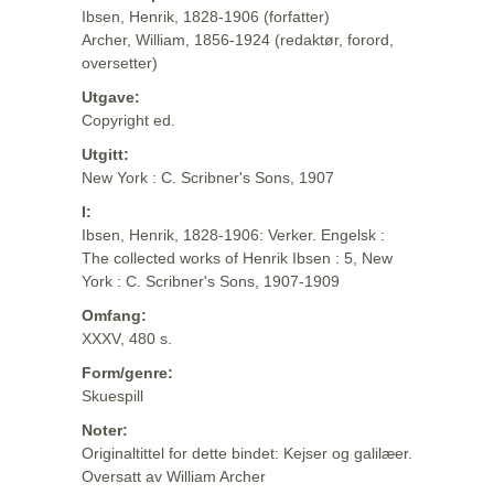
Ibsen, Henrik, 1828-1906 (forfatter)
Archer, William, 1856-1924 (redaktør, forord,
oversetter)
Utgave:
Copyright ed.
Utgitt:
New York : C. Scribner's Sons, 1907
I:
Ibsen, Henrik, 1828-1906: Verker. Engelsk :
The collected works of Henrik Ibsen : 5, New
York : C. Scribner's Sons, 1907-1909
Omfang:
XXXV, 480 s.
Form/genre:
Skuespill
Noter:
Originaltittel for dette bindet: Kejser og galilæer.
Oversatt av William Archer