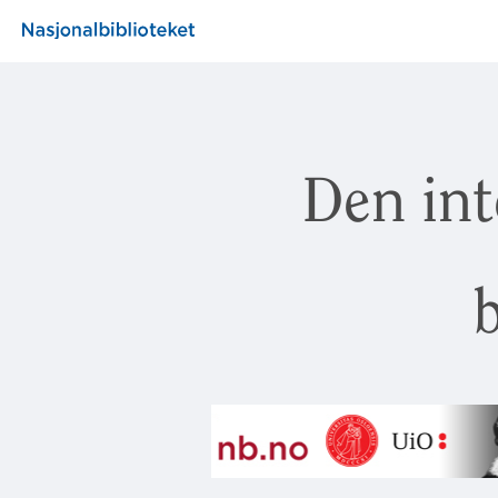
Den int
b