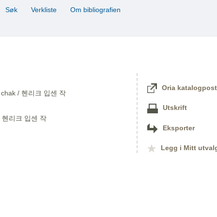
Søk
Verkliste
Om bibliografien
Oria katalogpost
Ipsen chak / 헨리크 입센 작
Utskrift
k / 헨리크 입센 작
Eksporter
Legg i Mitt utval