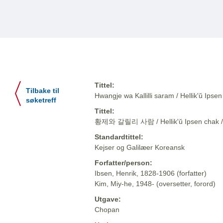
Tittel:
Tilbake til
Hwangje wa Kallilli saram / Hellik'ŭ 
søketreff
Tittel:
황제와 갈릴리 사람 / Hellik'ŭ Ipsen cha
Standardtittel:
Kejser og Galilæer Koreansk
Forfatter/person:
Ibsen, Henrik, 1828-1906 (forfatter)
Kim, Miy-he, 1948- (oversetter, forord)
Utgave:
Chopan