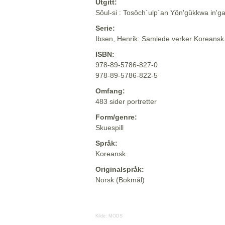
Utgitt:
Sŏul-si : Tosŏch´ulp´an Yŏn'gŭkkwa in'g
Serie:
Ibsen, Henrik: Samlede verker Koreansk
ISBN:
978-89-5786-827-0
978-89-5786-822-5
Omfang:
483 sider portretter
Form/genre:
Skuespill
Språk:
Koreansk
Originalspråk:
Norsk (Bokmål)
Kilde:
MODS