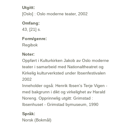
Utgitt:
[Oslo] : Oslo moderne teater, 2002
Omfang:
43, [21] s.
Form/genre:
Regibok
Noter:
Oppført i Kulturkirken Jakob av Oslo moderne
teater i samarbeid med Nationaltheatret og
Kirkelig kulturverksted under Ibsenfestivalen
2002
Inneholder også: Henrik Ibsen's Terje Vigen -
med bakgrunn i dikt og virkelighet av Harald
Noreng. Opprinnelig utgitt: Grimstad :
Ibsenhuset - Grimstad bymuseum, 1990
Språk:
Norsk (Bokmål)