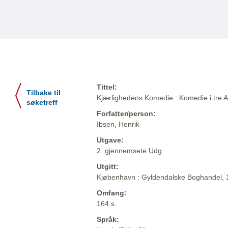
Tittel:
Tilbake til
Kjærlighedens Komedie : Komedie i tre A
søketreff
Forfatter/person:
Ibsen, Henrik
Utgave:
2. gjennemsete Udg.
Utgitt:
Kjøbenhavn : Gyldendalske Boghandel,
Omfang:
164 s.
Språk: