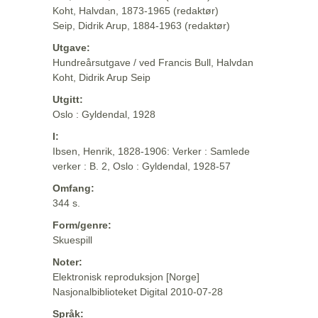
Koht, Halvdan, 1873-1965 (redaktør)
Seip, Didrik Arup, 1884-1963 (redaktør)
Utgave:
Hundreårsutgave / ved Francis Bull, Halvdan
Koht, Didrik Arup Seip
Utgitt:
Oslo : Gyldendal, 1928
I:
Ibsen, Henrik, 1828-1906: Verker : Samlede
verker : B. 2, Oslo : Gyldendal, 1928-57
Omfang:
344 s.
Form/genre:
Skuespill
Noter:
Elektronisk reproduksjon [Norge]
Nasjonalbiblioteket Digital 2010-07-28
Språk: