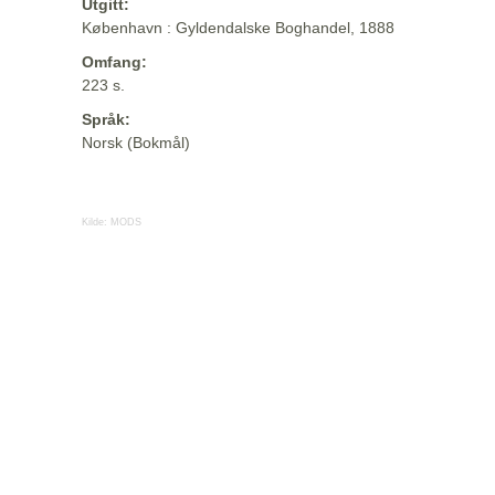
Utgitt:
København : Gyldendalske Boghandel, 1888
Omfang:
223 s.
Språk:
Norsk (Bokmål)
Kilde:
MODS