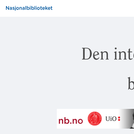
Den int
b