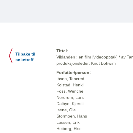
Tittel:
Tilbake til
Vildanden : en film [videoopptak] / av T
søketreff
produksjonsleder: Knut Bohwim
Forfatter/person:
Ibsen, Tancred
Kolstad, Henki
Foss, Wenche
Nordrum, Lars
Dalbye, Kjersti
Isene, Ola
Stormoen, Hans
Lassen, Erik
Heiberg, Else