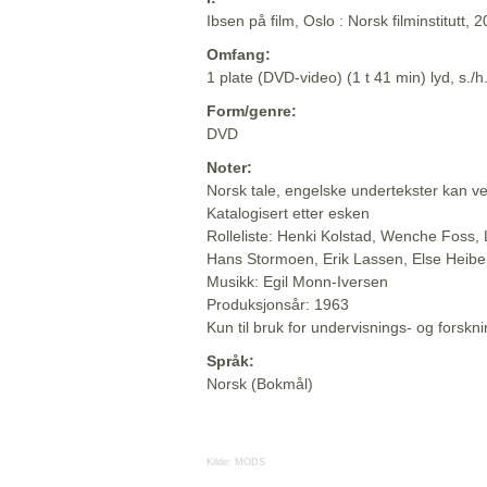
Ibsen på film, Oslo : Norsk filminstitutt, 
Omfang:
1 plate (DVD-video) (1 t 41 min) lyd, s./h
Form/genre:
DVD
Noter:
Norsk tale, engelske undertekster kan v
Katalogisert etter esken
Rolleliste: Henki Kolstad, Wenche Foss, 
Hans Stormoen, Erik Lassen, Else Heibe
Musikk: Egil Monn-Iversen
Produksjonsår: 1963
Kun til bruk for undervisnings- og forsk
Språk:
Norsk (Bokmål)
Kilde:
MODS