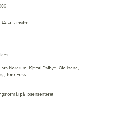
2006
. 12 cm, i eske
elges
Lars Nordrum, Kjersti Dalbye, Ola Isene,
rg, Tore Foss
ningsformål på Ibsensenteret