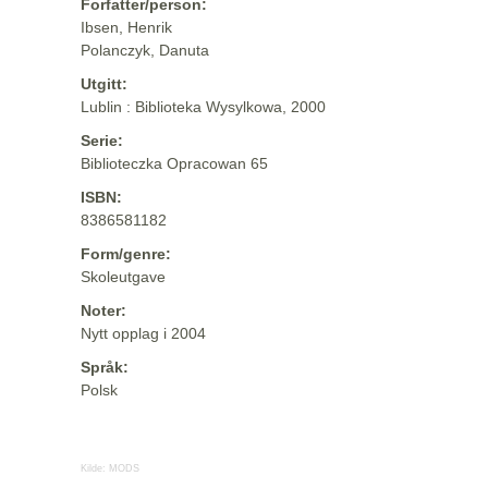
Forfatter/person:
Ibsen, Henrik
Polanczyk, Danuta
Utgitt:
Lublin : Biblioteka Wysylkowa, 2000
Serie:
Biblioteczka Opracowan 65
ISBN:
8386581182
Form/genre:
Skoleutgave
Noter:
Nytt opplag i 2004
Språk:
Polsk
Kilde:
MODS