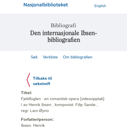
English
Bibliografi
Den internasjonale Ibsen-
bibliografien
Søk
Verkliste
Om bibliografien
Tilbake til
søketreff
Tittel:
Fjeldfuglen : en romantisk opera [videoopptak]
/ av Henrik Ibsen ; komponist: Filip Sande ;
regi: Lars Øyno
Forfatter/person:
Ibsen, Henrik