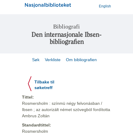
English
Bibliografi
Den internasjonale Ibsen-
bibliografien
Søk
Verkliste
Om bibliografien
Tilbake til
søketreff
Tittel:
Rosmersholm : színmü négy felvonásban /
Ibsen ; az autorizált német szövegböl fordította
Ambrus Zoltán
Standardtittel:
Rosmersholm