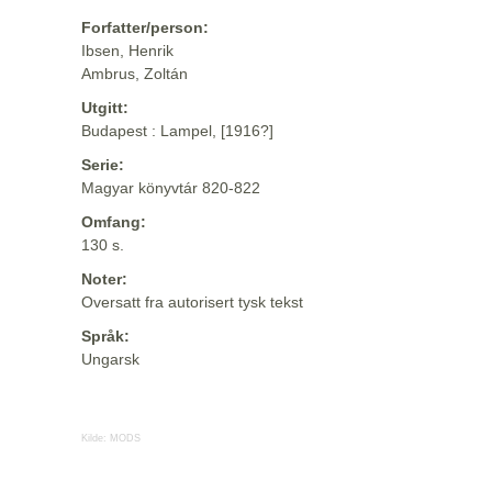
Forfatter/person:
Ibsen, Henrik
Ambrus, Zoltán
Utgitt:
Budapest : Lampel, [1916?]
Serie:
Magyar könyvtár 820-822
Omfang:
130 s.
Noter:
Oversatt fra autorisert tysk tekst
Språk:
Ungarsk
Kilde:
MODS