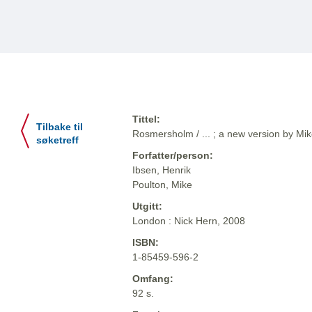
Tittel:
Tilbake til
Rosmersholm / ... ; a new version by Mi
søketreff
Forfatter/person:
Ibsen, Henrik
Poulton, Mike
Utgitt:
London : Nick Hern, 2008
ISBN:
1-85459-596-2
Omfang:
92 s.