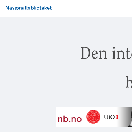
Den int
b