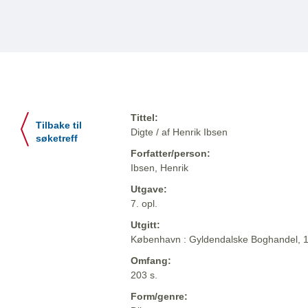
Tittel:
Tilbake til
Digte / af Henrik Ibsen
søketreff
Forfatter/person:
Ibsen, Henrik
Utgave:
7. opl.
Utgitt:
København : Gyldendalske Boghandel, 
Omfang:
203 s.
Form/genre: