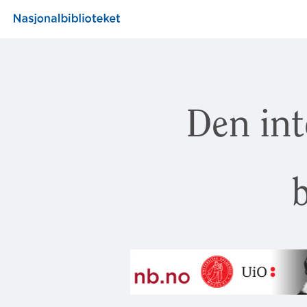
Den int
b