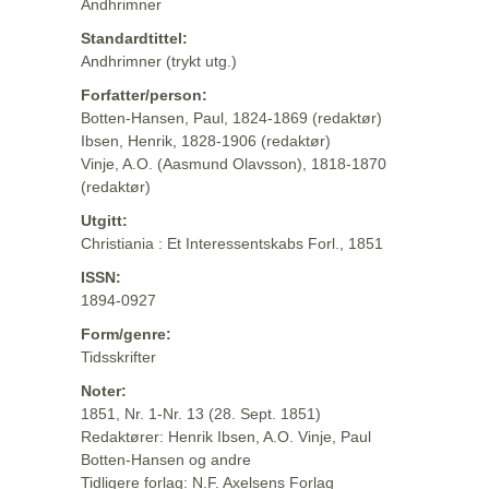
Andhrimner
Standardtittel:
Andhrimner (trykt utg.)
Forfatter/person:
Botten-Hansen, Paul, 1824-1869 (redaktør)
Ibsen, Henrik, 1828-1906 (redaktør)
Vinje, A.O. (Aasmund Olavsson), 1818-1870
(redaktør)
Utgitt:
Christiania : Et Interessentskabs Forl., 1851
ISSN:
1894-0927
Form/genre:
Tidsskrifter
Noter:
1851, Nr. 1-Nr. 13 (28. Sept. 1851)
Redaktører: Henrik Ibsen, A.O. Vinje, Paul
Botten-Hansen og andre
Tidligere forlag: N.F. Axelsens Forlag