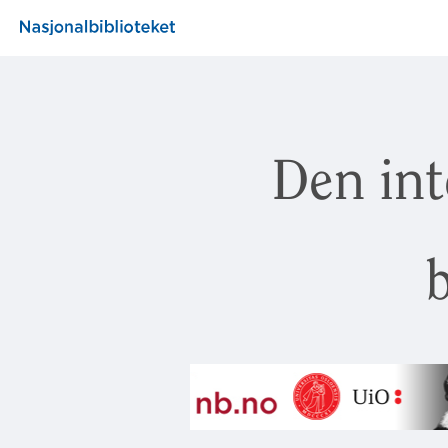
Den int
b