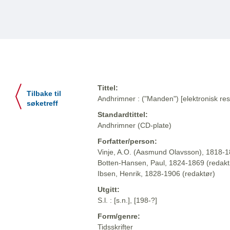
Tittel:
Tilbake til
Andhrimner : ("Manden") [elektronisk res
søketreff
Standardtittel:
Andhrimner (CD-plate)
Forfatter/person:
Vinje, A.O. (Aasmund Olavsson), 1818-1
Botten-Hansen, Paul, 1824-1869 (redakt
Ibsen, Henrik, 1828-1906 (redaktør)
Utgitt:
S.l. : [s.n.], [198-?]
Form/genre:
Tidsskrifter