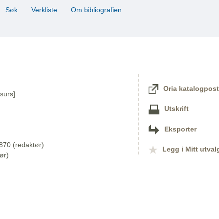
Søk
Verkliste
Om bibliografien
Oria katalogpost
surs]
Utskrift
Eksporter
870 (redaktør)
Legg i Mitt utval
ør)