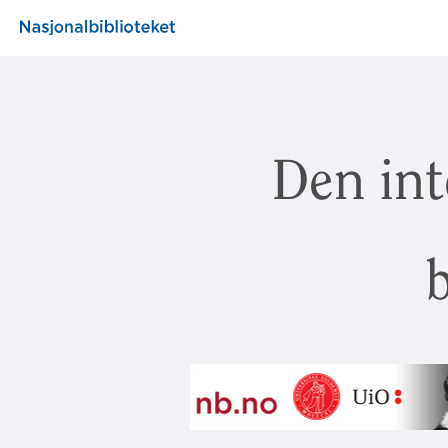
Den int
b