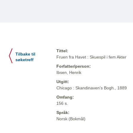
Tittel:
Tilbake til
Fruen fra Havet : Skuespil i fem Akter
søketreff
Forfatter/person:
Ibsen, Henrik
Utgitt:
Chicago : Skandinaven's Bogh., 1889
Omfang:
156 s.
Språk:
Norsk (Bokmål)