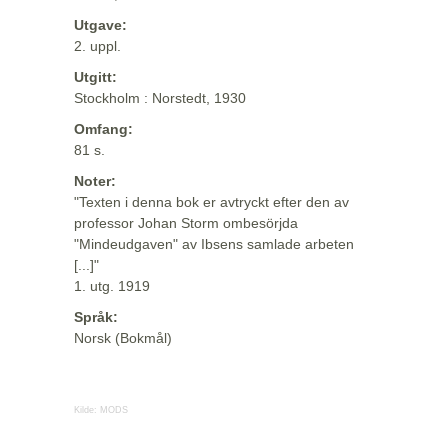
Utgave:
2. uppl.
Utgitt:
Stockholm : Norstedt, 1930
Omfang:
81 s.
Noter:
"Texten i denna bok er avtryckt efter den av
professor Johan Storm ombesörjda
"Mindeudgaven" av Ibsens samlade arbeten
[...]"
1. utg. 1919
Språk:
Norsk (Bokmål)
Kilde:
MODS