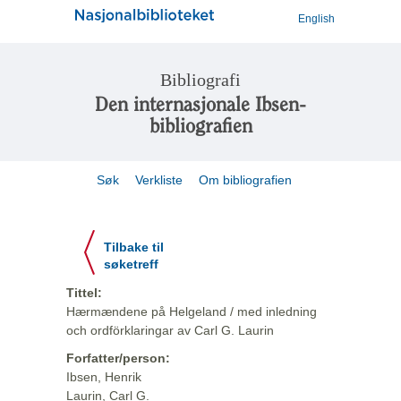
English
Bibliografi
Den internasjonale Ibsen-
bibliografien
Søk
Verkliste
Om bibliografien
Tilbake til
søketreff
Tittel:
Hærmændene på Helgeland / med inledning
och ordförklaringar av Carl G. Laurin
Forfatter/person:
Ibsen, Henrik
Laurin, Carl G.