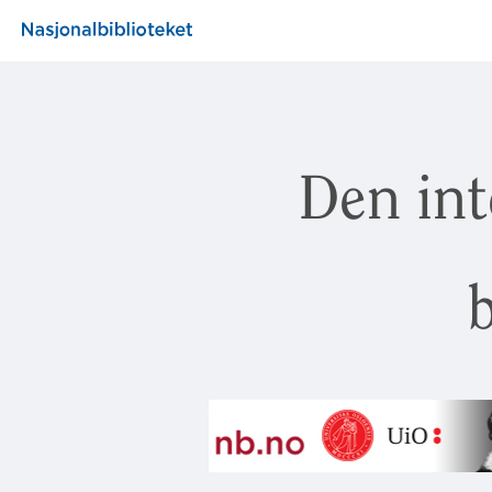
Den int
b