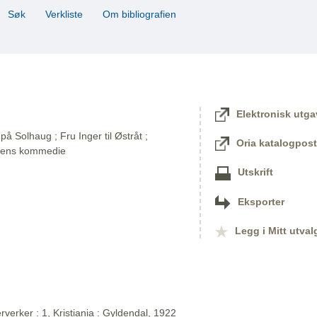
Søk
Verkliste
Om bibliografien
Elektronisk utga
på Solhaug ; Fru Inger til Østråt ;
Oria katalogpost
dens kommedie
Utskrift
Eksporter
Legg i Mitt utval
verker : 1, Kristiania : Gyldendal, 1922