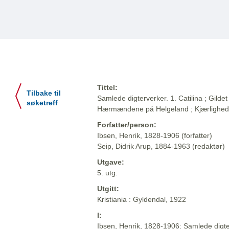
Tittel:
Tilbake til
Samlede digterverker. 1. Catilina ; Gildet 
søketreff
Hærmændene på Helgeland ; Kjærlighe
Forfatter/person:
Ibsen, Henrik, 1828-1906 (forfatter)
Seip, Didrik Arup, 1884-1963 (redaktør)
Utgave:
5. utg.
Utgitt:
Kristiania : Gyldendal, 1922
I:
Ibsen, Henrik, 1828-1906: Samlede digter