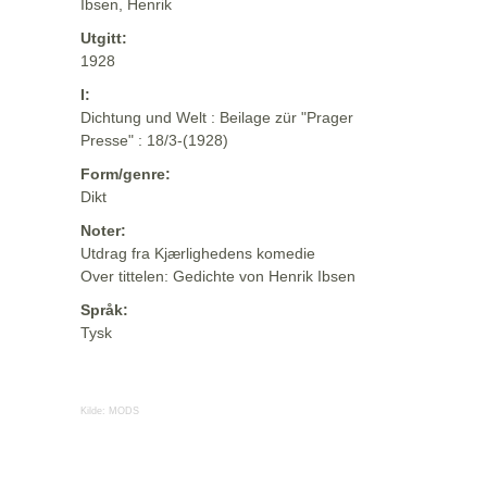
Ibsen, Henrik
Utgitt:
1928
I:
Dichtung und Welt : Beilage zür "Prager
Presse" : 18/3-(1928)
Form/genre:
Dikt
Noter:
Utdrag fra Kjærlighedens komedie
Over tittelen: Gedichte von Henrik Ibsen
Språk:
Tysk
Kilde:
MODS