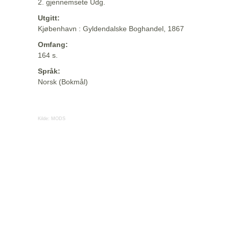
2. gjennemsete Udg.
Utgitt:
Kjøbenhavn : Gyldendalske Boghandel, 1867
Omfang:
164 s.
Språk:
Norsk (Bokmål)
Kilde:
MODS