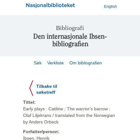
English
Bibliografi
Den internasjonale Ibsen-
bibliografien
Søk
Verkliste
Om bibliografien
Tilbake til
søketreff
Tittel:
Early plays : Catiline ; The warrior's barrow ;
Olaf Liljekrans / translated from the Norwegian
by Anders Orbeck
Forfatter/person:
Ibsen, Henrik