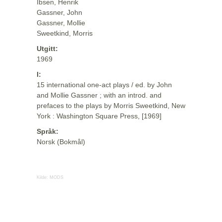
Ibsen, Henrik
Gassner, John
Gassner, Mollie
Sweetkind, Morris
Utgitt:
1969
I:
15 international one-act plays / ed. by John
and Mollie Gassner ; with an introd. and
prefaces to the plays by Morris Sweetkind, New
York : Washington Square Press, [1969]
Språk:
Norsk (Bokmål)
Kilde:
MODS