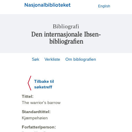
English
Bibliografi
Den internasjonale Ibsen-
bibliografien
Søk
Verkliste
Om bibliografien
Tilbake til
søketreff
Tittel:
The warrior's barrow
Standardtittel:
Kjæmpehøien
Forfatter/person: