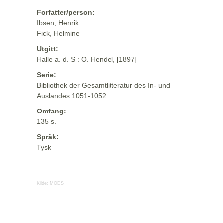
Forfatter/person:
Ibsen, Henrik
Fick, Helmine
Utgitt:
Halle a. d. S : O. Hendel, [1897]
Serie:
Bibliothek der Gesamtlitteratur des In- und
Auslandes 1051-1052
Omfang:
135 s.
Språk:
Tysk
Kilde:
MODS