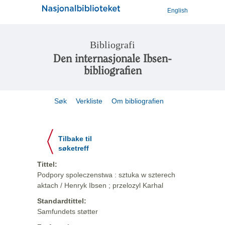
English
Bibliografi
Den internasjonale Ibsen-
bibliografien
Søk
Verkliste
Om bibliografien
Tilbake til
søketreff
Tittel:
Podpory spoleczenstwa : sztuka w szterech
aktach / Henryk Ibsen ; przelozyl Karhal
Standardtittel:
Samfundets støtter