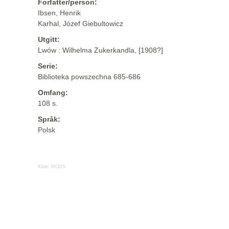
Forfatter/person:
Ibsen, Henrik
Karhal, Józef Giebultowicz
Utgitt:
Lwów : Wilhelma Zukerkandla, [1908?]
Serie:
Biblioteka powszechna 685-686
Omfang:
108 s.
Språk:
Polsk
Kilde:
MODS