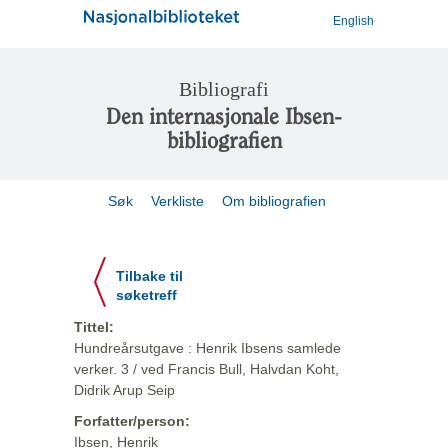
English
Bibliografi
Den internasjonale Ibsen-
bibliografien
Søk
Verkliste
Om bibliografien
Tilbake til
søketreff
Tittel:
Hundreårsutgave : Henrik Ibsens samlede
verker. 3 / ved Francis Bull, Halvdan Koht,
Didrik Arup Seip
Forfatter/person:
Ibsen, Henrik