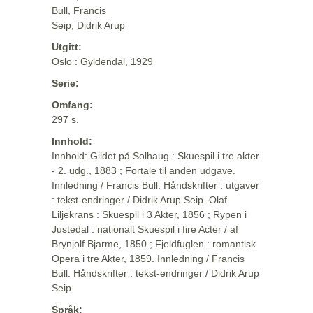
Bull, Francis
Seip, Didrik Arup
Utgitt:
Oslo : Gyldendal, 1929
Serie:
Omfang:
297 s.
Innhold:
Innhold: Gildet på Solhaug : Skuespil i tre akter.
- 2. udg., 1883 ; Fortale til anden udgave.
Innledning / Francis Bull. Håndskrifter : utgaver
: tekst-endringer / Didrik Arup Seip. Olaf
Liljekrans : Skuespil i 3 Akter, 1856 ; Rypen i
Justedal : nationalt Skuespil i fire Acter / af
Brynjolf Bjarme, 1850 ; Fjeldfuglen : romantisk
Opera i tre Akter, 1859. Innledning / Francis
Bull. Håndskrifter : tekst-endringer / Didrik Arup
Seip
Språk: