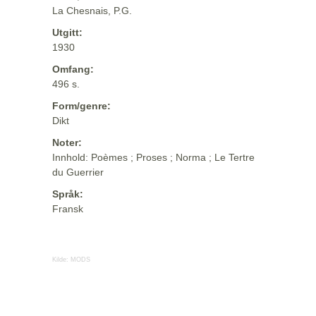
La Chesnais, P.G.
Utgitt:
1930
Omfang:
496 s.
Form/genre:
Dikt
Noter:
Innhold: Poèmes ; Proses ; Norma ; Le Tertre
du Guerrier
Språk:
Fransk
Kilde:
MODS