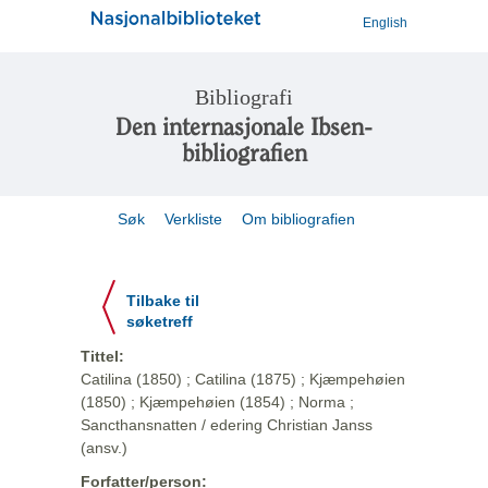
English
Bibliografi
Den internasjonale Ibsen-
bibliografien
Søk
Verkliste
Om bibliografien
Tilbake til
søketreff
Tittel:
Catilina (1850) ; Catilina (1875) ; Kjæmpehøien
(1850) ; Kjæmpehøien (1854) ; Norma ;
Sancthansnatten / edering Christian Janss
(ansv.)
Forfatter/person: