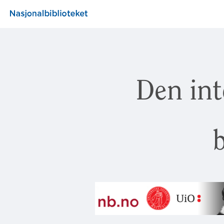
Den int
b