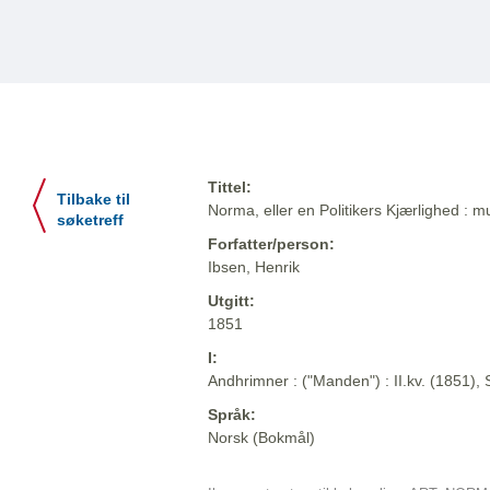
Tittel:
Tilbake til
Norma, eller en Politikers Kjærlighed : mu
søketreff
Forfatter/person:
Ibsen, Henrik
Utgitt:
1851
I:
Andhrimner : ("Manden") : II.kv. (1851),
Språk:
Norsk (Bokmål)