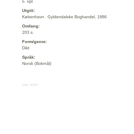
5. opl.
Utgitt:
København : Gyldendalske Boghandel, 1886
Omfang:
203 s.
Form/genre:
Dikt
Språk:
Norsk (Bokmål)
Kilde:
MODS