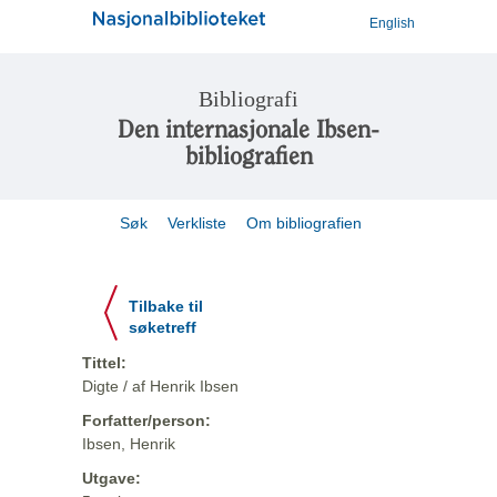
English
Bibliografi
Den internasjonale Ibsen-
bibliografien
Søk
Verkliste
Om bibliografien
Tilbake til
søketreff
Tittel:
Digte / af Henrik Ibsen
Forfatter/person:
Ibsen, Henrik
Utgave: