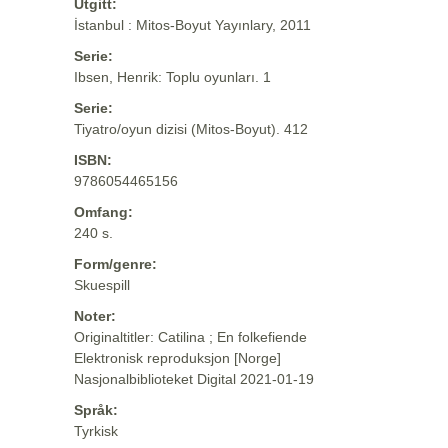
Utgitt:
İstanbul : Mitos-Boyut Yayınlary, 2011
Serie:
Ibsen, Henrik: Toplu oyunları. 1
Serie:
Tiyatro/oyun dizisi (Mitos-Boyut). 412
ISBN:
9786054465156
Omfang:
240 s.
Form/genre:
Skuespill
Noter:
Originaltitler: Catilina ; En folkefiende
Elektronisk reproduksjon [Norge]
Nasjonalbiblioteket Digital 2021-01-19
Språk:
Tyrkisk