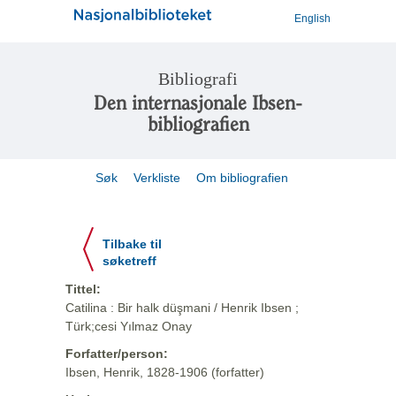
English
Bibliografi
Den internasjonale Ibsen-
bibliografien
Søk
Verkliste
Om bibliografien
Tilbake til
søketreff
Tittel:
Catilina : Bir halk düşmani / Henrik Ibsen ;
Türk;cesi Yılmaz Onay
Forfatter/person:
Ibsen, Henrik, 1828-1906 (forfatter)