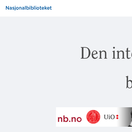
Den int
b