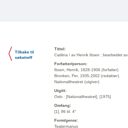
Tittel:
Tilbake til
Catilina / av Henrik Ibsen ; bearbeidet 
søketreff
Forfatter/person:
Ibsen, Henrik, 1828-1906 (forfatter)
Bronken, Per, 1935-2002 (redaktør)
Nationaltheatret (utgiver)
Utgitt:
Oslo : [Nationaltheatret], [1975]
Omfang:
[1], 86 bl. 4°
Form/genre:
Teatermanus