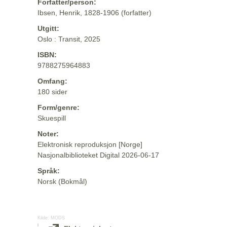
Forfatter/person:
Ibsen, Henrik, 1828-1906 (forfatter)
Utgitt:
Oslo : Transit, 2025
ISBN:
9788275964883
Omfang:
180 sider
Form/genre:
Skuespill
Noter:
Elektronisk reproduksjon [Norge]
Nasjonalbiblioteket Digital 2026-06-17
Språk:
Norsk (Bokmål)
Kilde:
MODS