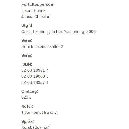
Forfatter/person:
Ibsen, Henrik
Janss, Christian
Utgitt:
Oslo : I kommisjon hos Aschehoug, 2006
Serie:
Henrik Ibsens skrifter 2
Serie:
ISBN:
82-03-18981-4
82-03-19000-6
82-03-18957-1
Omfang:
620 s.
Noter:
Titler hentet fra s. 5
Språk:
Norsk (Bokmål)