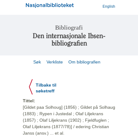
English
Bibliografi
Den internasjonale Ibsen-
bibliografien
Søk
Verkliste
Om bibliografien
Tilbake til
søketreff
Tittel:
[Gildet paa Solhoug] (1856) ; Gildet på Solhaug
(1883) ; Rypen i Justedal ; Olaf Liljekrans
(1857) ; Olaf Liljekrans (1902) ; Fjeldfuglen ;
Olaf Liljekrans (1877/78)] / edering Christian
Janss (ansv.) ... et al.