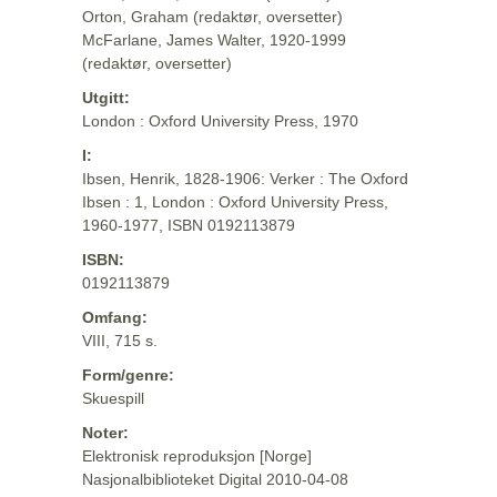
Orton, Graham (redaktør, oversetter)
McFarlane, James Walter, 1920-1999
(redaktør, oversetter)
Utgitt:
London : Oxford University Press, 1970
I:
Ibsen, Henrik, 1828-1906: Verker : The Oxford
Ibsen : 1, London : Oxford University Press,
1960-1977, ISBN 0192113879
ISBN:
0192113879
Omfang:
VIII, 715 s.
Form/genre:
Skuespill
Noter:
Elektronisk reproduksjon [Norge]
Nasjonalbiblioteket Digital 2010-04-08