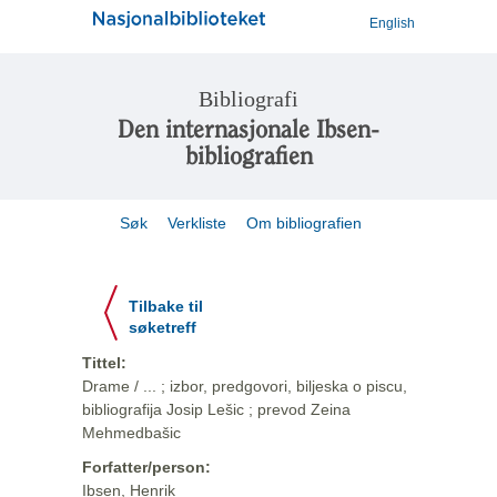
English
Bibliografi
Den internasjonale Ibsen-
bibliografien
Søk
Verkliste
Om bibliografien
Tilbake til
søketreff
Tittel:
Drame / ... ; izbor, predgovori, biljeska o piscu,
bibliografija Josip Lešic ; prevod Zeina
Mehmedbašic
Forfatter/person:
Ibsen, Henrik