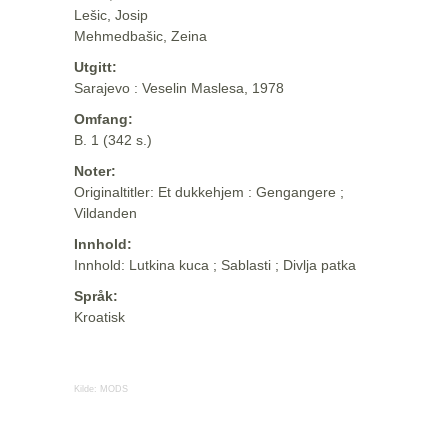
Lešic, Josip
Mehmedbašic, Zeina
Utgitt:
Sarajevo : Veselin Maslesa, 1978
Omfang:
B. 1 (342 s.)
Noter:
Originaltitler: Et dukkehjem : Gengangere ;
Vildanden
Innhold:
Innhold: Lutkina kuca ; Sablasti ; Divlja patka
Språk:
Kroatisk
Kilde:
MODS