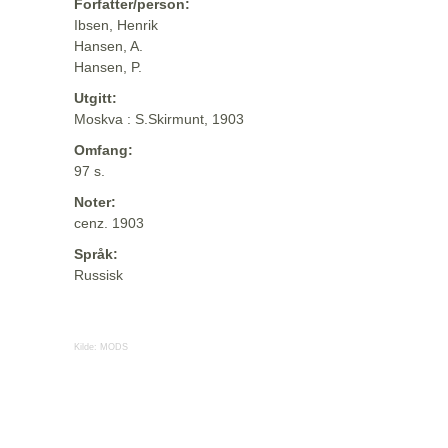
Forfatter/person:
Ibsen, Henrik
Hansen, A.
Hansen, P.
Utgitt:
Moskva : S.Skirmunt, 1903
Omfang:
97 s.
Noter:
cenz. 1903
Språk:
Russisk
Kilde:
MODS