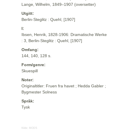
Lange, Wilhelm, 1849–1907 (oversetter)
Utgitt:
Berlin-Steglitz : Quehl, [1907]
I:
Ibsen, Henrik, 1828-1906: Dramatische Werke
: 3, Berlin-Steglitz : Quehl, [1907]
Omfang:
144, 140, 128 s.
Form/genre:
Skuespill
Noter:
Originaltitler: Fruen fra havet ; Hedda Gabler ;
Bygmester Solness
Språk:
Tysk
Kilde:
MODS