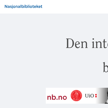
Den int
b