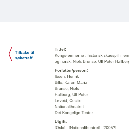
Tittel:
Tilbake til
Kongs-emnerne : historisk skuespill i fem 
søketreff
og norsk: Niels Brunse, Ulf Peter Hallber
Forfatter/person:
Ibsen, Henrik
Bille, Karen-Maria
Brunse, Niels
Hallberg, Ulf Peter
Løveid, Cecilie
Nationaltheatret
Det Kongelige Teater
Utgitt:
[Oslo] : [Nationaltheatret], [2005?]