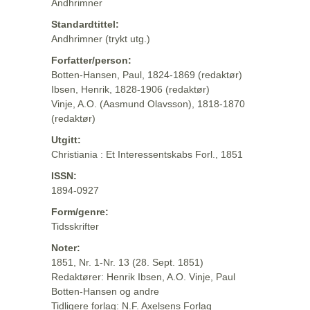
Andhrimner
Standardtittel:
Andhrimner (trykt utg.)
Forfatter/person:
Botten-Hansen, Paul, 1824-1869 (redaktør)
Ibsen, Henrik, 1828-1906 (redaktør)
Vinje, A.O. (Aasmund Olavsson), 1818-1870
(redaktør)
Utgitt:
Christiania : Et Interessentskabs Forl., 1851
ISSN:
1894-0927
Form/genre:
Tidsskrifter
Noter:
1851, Nr. 1-Nr. 13 (28. Sept. 1851)
Redaktører: Henrik Ibsen, A.O. Vinje, Paul
Botten-Hansen og andre
Tidligere forlag: N.F. Axelsens Forlag