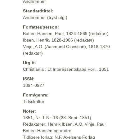
Andhrimner
Standardtittel:
Andhrimner (trykt utg.)
Forfatter/person:
Botten-Hansen, Paul, 1824-1869 (redaktør)
Ibsen, Henrik, 1828-1906 (redaktør)
Vinje, A.O. (Aasmund Olavsson), 1818-1870
(redaktør)
Utgitt:
Christiania : Et Interessentskabs Forl., 1851
ISSN:
1894-0927
Form/genre:
Tidsskrifter
Noter:
1851, Nr. 1-Nr. 13 (28. Sept. 1851)
Redaktører: Henrik Ibsen, A.O. Vinje, Paul
Botten-Hansen og andre
Tidligere forlag: N.F. Axelsens Forlag