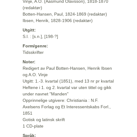
Vinje, A.O. (Aasmund Olavsson), 1818-1870
(redaktør)
Botten-Hansen, Paul, 1824-1869 (redaktør)
Ibsen, Henrik, 1828-1906 (redaktør)
Utgitt:
S.l. : [s.n.], [198-?]
Form/genre:
Tidsskrifter
Noter:
Redigert av Paul Botten-Hansen, Henrik Ibsen
og A.O. Vinje
Utgitt: 1.-3. kvartal (1851), med 13 nr pr kvartal
Heftene i 1. og 2. kvartal var uten tittel og gikk
under navnet "Manden"
Opprinnelige utgivere: Christiania : N.F.
Axelsens Forlag og Et Interessentskabs Forl.,
1851
Gotisk og latinsk skrift
1 CD-plate
Språk: