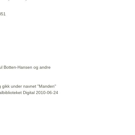
1851
aul Botten-Hansen og andre
l og gikk under navnet "Manden"
lbiblioteket Digital 2010-06-24