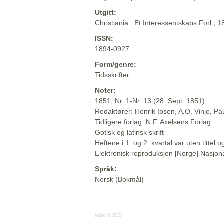
Utgitt:
Christiania : Et Interessentskabs Forl., 
ISSN:
1894-0927
Form/genre:
Tidsskrifter
Noter:
1851, Nr. 1-Nr. 13 (28. Sept. 1851)
Redaktører: Henrik Ibsen, A.O. Vinje, P
Tidligere forlag: N.F. Axelsens Forlag
Gotisk og latinsk skrift
Heftene i 1. og 2. kvartal var uten titte
Elektronisk reproduksjon [Norge] Nasjona
Språk:
Norsk (Bokmål)
Kilde:
MODS