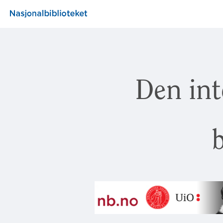
Den int
b