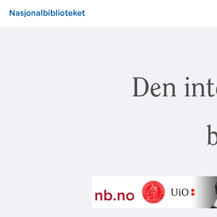
Den int
b