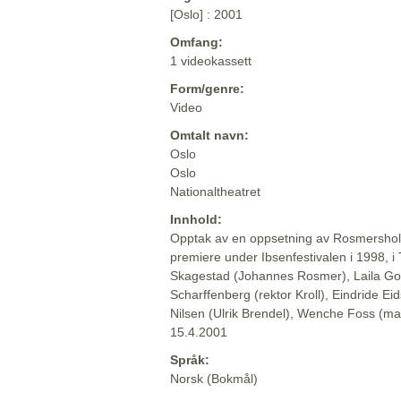
[Oslo] : 2001
Omfang:
1 videokassett
Form/genre:
Video
Omtalt navn:
Oslo
Oslo
Nationaltheatret
Innhold:
Opptak av en oppsetning av Rosmersholm
premiere under Ibsenfestivalen i 1998, i T
Skagestad (Johannes Rosmer), Laila Go
Scharffenberg (rektor Kroll), Eindride E
Nilsen (Ulrik Brendel), Wenche Foss (ma
15.4.2001
Språk:
Norsk (Bokmål)