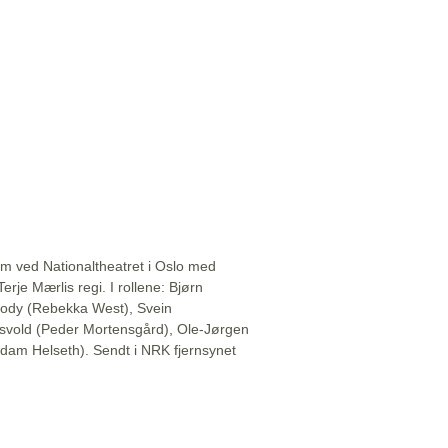
 ved Nationaltheatret i Oslo med
erje Mærlis regi. I rollene: Bjørn
ody (Rebekka West), Svein
idsvold (Peder Mortensgård), Ole-Jørgen
dam Helseth). Sendt i NRK fjernsynet