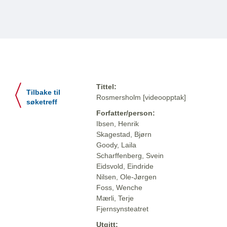
Tittel:
Tilbake til
Rosmersholm [videoopptak]
søketreff
Forfatter/person:
Ibsen, Henrik
Skagestad, Bjørn
Goody, Laila
Scharffenberg, Svein
Eidsvold, Eindride
Nilsen, Ole-Jørgen
Foss, Wenche
Mærli, Terje
Fjernsynsteatret
Utgitt: