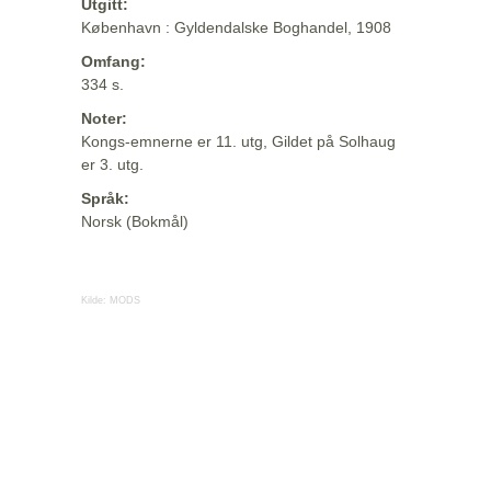
Utgitt:
København : Gyldendalske Boghandel, 1908
Omfang:
334 s.
Noter:
Kongs-emnerne er 11. utg, Gildet på Solhaug
er 3. utg.
Språk:
Norsk (Bokmål)
Kilde:
MODS