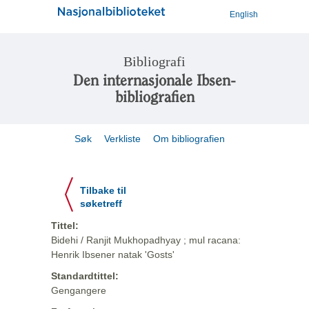
English
Bibliografi
Den internasjonale Ibsen-
bibliografien
Søk
Verkliste
Om bibliografien
Tilbake til
søketreff
Tittel:
Bidehi / Ranjit Mukhopadhyay ; mul racana:
Henrik Ibsener natak 'Gosts'
Standardtittel:
Gengangere