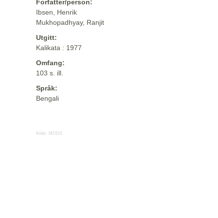
Forfatter/person:
Ibsen, Henrik
Mukhopadhyay, Ranjit
Utgitt:
Kalikata : 1977
Omfang:
103 s. ill.
Språk:
Bengali
Kilde:
MODS