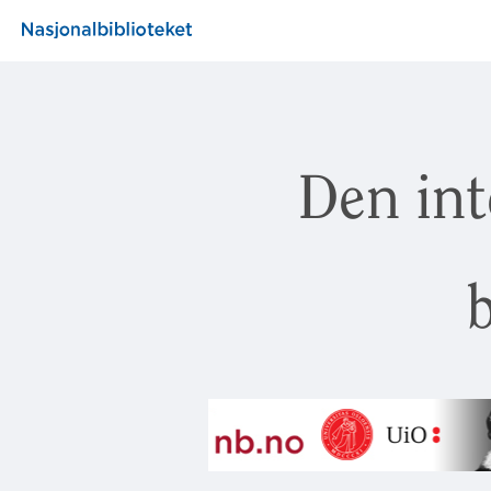
Den int
b