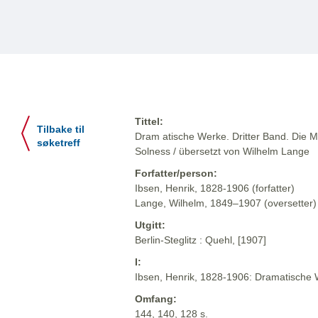
Tittel:
Tilbake til
Dram atische Werke. Dritter Band. Die M
søketreff
Solness / übersetzt von Wilhelm Lange
Forfatter/person:
Ibsen, Henrik, 1828-1906 (forfatter)
Lange, Wilhelm, 1849–1907 (oversetter)
Utgitt:
Berlin-Steglitz : Quehl, [1907]
I:
Ibsen, Henrik, 1828-1906: Dramatische We
Omfang:
144, 140, 128 s.